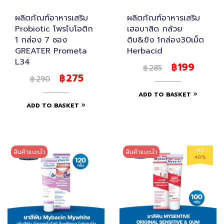
ผลิตภัณฑ์อาหารเสริม
ผลิตภัณฑ์อาหารเสริม
Probiotic โพรไบโอติก
เฮอบาสิด กล้วย
1 กล่อง 7 ซอง
ดิบ&ขิง 1กล่อง30เม็ด
GREATER Prometa
Herbacid
L34
199
฿
285
฿
275
฿
290
฿
ADD TO BASKET
ADD TO BASKET
ลด
สินค้าแนะนำ
สินค้าแนะนำ
40%