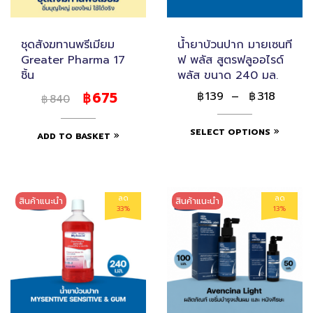
ชุดสังฆทานพรีเมียม
น้ำยาบ้วนปาก มายเซนที
Greater Pharma 17
ฟ พลัส สูตรฟลูออไรด์
ชิ้น
พลัส ขนาด 240 มล.
675
139
–
318
฿
฿
฿
840
฿
SELECT OPTIONS
ADD TO BASKET
ลด
ลด
สินค้าแนะนำ
สินค้าแนะนำ
33%
13%