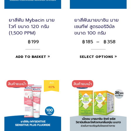
ยาสีฟัน Mybacin มาย
ยาสีฟันมายบาซิน มาย
ไวท์ ขนาด 120 กรัม
เซนทีฟ สูตรออริจินัล
(1,500 PPM)
ขนาด 100 กรัม
199
185
–
358
฿
฿
฿
ADD TO BASKET
SELECT OPTIONS
ลด
สินค้าแนะนำ
สินค้าแนะนำ
40%