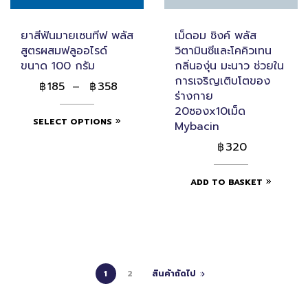
ยาสีฟันมายเซนทีฟ พลัส
เม็ดอม ซิงค์ พลัส
สูตรผสมฟลูออไรด์
วิตามินซีและโคคิวเทน
ขนาด 100 กรัม
กลิ่นองุ่น มะนาว ช่วยใน
การเจริญเติบโตของ
185
–
358
฿
฿
ร่างกาย
20ซองx10เม็ด
SELECT OPTIONS
Mybacin
320
฿
ADD TO BASKET
1
2
สินค้าถัดไป