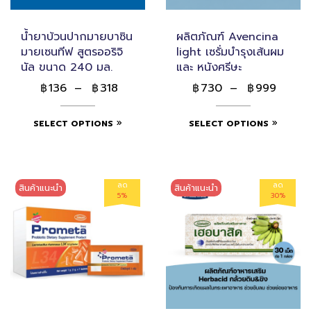
น้ำยาบ้วนปากมายบาซิน
ผลิตภัณฑ์ Avencina
มายเซนทีฟ สูตรออริจิ
light เซรั่มบำรุงเส้นผม
นัล ขนาด 240 มล.
และ หนังศรีษะ
136
–
318
730
–
999
฿
฿
฿
฿
SELECT OPTIONS
SELECT OPTIONS
ลด
ลด
สินค้าแนะนำ
สินค้าแนะนำ
5%
30%