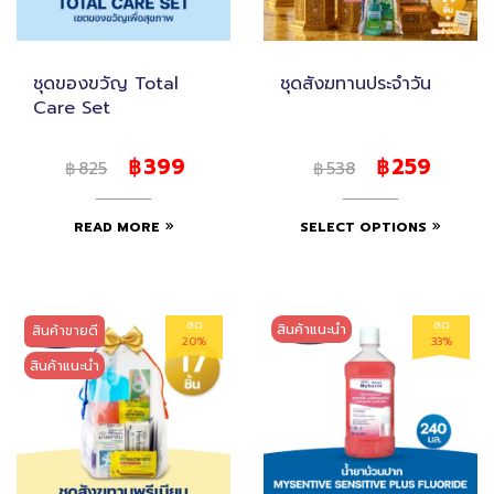
ชุดของขวัญ Total
ชุดสังฆทานประจำวัน
Care Set
399
259
฿
฿
825
538
฿
฿
READ MORE
SELECT OPTIONS
ลด
ลด
สินค้าแนะนำ
สินค้าขายดี
20%
33%
สินค้าแนะนำ