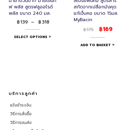
น้ำยาบ้วนปาก มายเซนที
สเปรย์พ่นคอ สูตรสาร
ฟ พลัส สูตรฟลูออไรด์
สกัดจากเปลือกมังคุด
พลัส ขนาด 240 มล.
แก้เจ็บคอ ขนาด 15มล.
MyBacin
139
–
318
฿
฿
169
฿
175
฿
SELECT OPTIONS
ADD TO BASKET
บริการลูกค้า
แจ้งชำระเงิน
วิธีการสั่งซื้อ
วิธีการขนส่ง