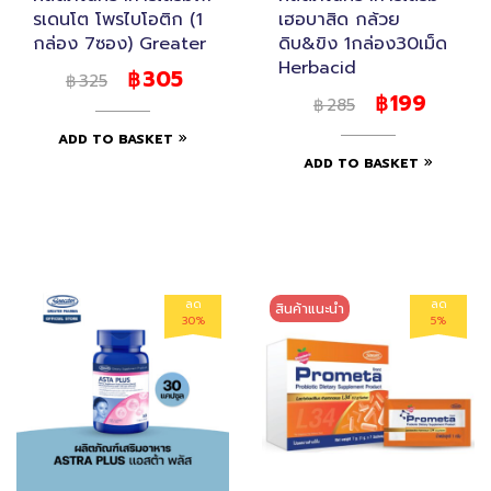
รเดนโต โพรไบโอติก (1
เฮอบาสิด กล้วย
กล่อง 7ซอง) Greater
ดิบ&ขิง 1กล่อง30เม็ด
Herbacid
305
฿
325
฿
199
฿
285
฿
ADD TO BASKET
ADD TO BASKET
ลด
ลด
สินค้าแนะนำ
30%
5%