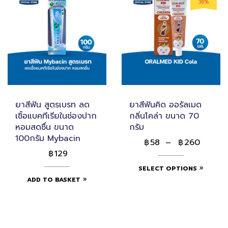
38%
ยาสีฟัน สูตรเบรท ลด
ยาสีฟันคิด ออรัลเมด
เชิ้อแบคทีเรียในช่องปาก
กลิ่นโคล่า ขนาด 70
หอมสดชื่น ขนาด
กรัม
100กรัม Mybacin
58
–
260
฿
฿
129
฿
SELECT OPTIONS
ADD TO BASKET