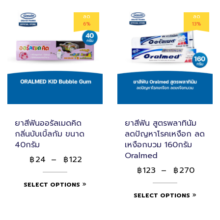
ลด
ลด
6%
13%
ยาสีฟันออรัลเมดคิด
ยาสีฟัน สูตรพลาทินัม
กลิ่นบับเบิ้ลกัม ขนาด
ลดปัญหาโรคเหงือก ลด
40กรัม
เหงือกบวม 160กรัม
Oralmed
24
–
122
฿
฿
123
–
270
฿
฿
SELECT OPTIONS
SELECT OPTIONS