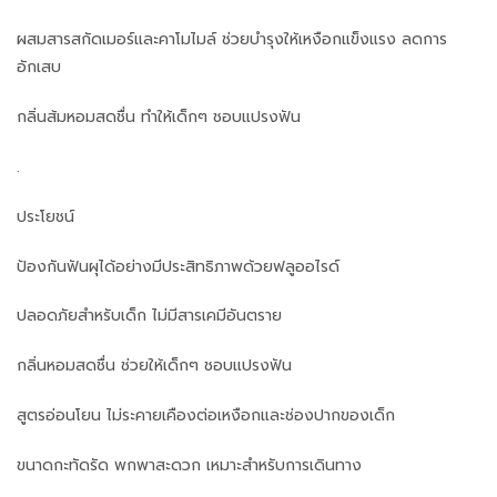
ผสมสารสกัดเมอร์และคาโมไมล์ ช่วยบำรุงให้เหงือกแข็งแรง ลดการ
อักเสบ
กลิ่นส้มหอมสดชื่น ทำให้เด็กๆ ชอบแปรงฟัน
.
ประโยชน์
ป้องกันฟันผุได้อย่างมีประสิทธิภาพด้วยฟลูออไรด์
ปลอดภัยสำหรับเด็ก ไม่มีสารเคมีอันตราย
กลิ่นหอมสดชื่น ช่วยให้เด็กๆ ชอบแปรงฟัน
สูตรอ่อนโยน ไม่ระคายเคืองต่อเหงือกและช่องปากของเด็ก
ขนาดกะทัดรัด พกพาสะดวก เหมาะสำหรับการเดินทาง