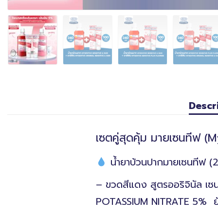
Descr
เซตคู่สุดคุ้ม มายเซนทีฟ 
น้ำยาบ้วนปากมายเซนทีฟ (2
– ขวดสีแดง สูตรออริจินัล เ
POTASSIUM NITRATE 5% ยั