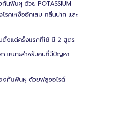
องกันฟันผุ ด้วย POTASSIUM
โรคเหงืออักเสบ กลิ่นปาก และ
งแต่ครั้งแรกที่ใช้ มี 2 สูตร
อก เหมาะสำหรับคนที่มีปัญหา
งกันฟันผุ ด้วยฟลูออไรด์