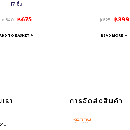
17 ชิ้น
675
399
฿
฿
840
825
฿
฿
ADD TO BASKET
READ MORE
ับเรา
การจัดส่งสินค้า
้งาน