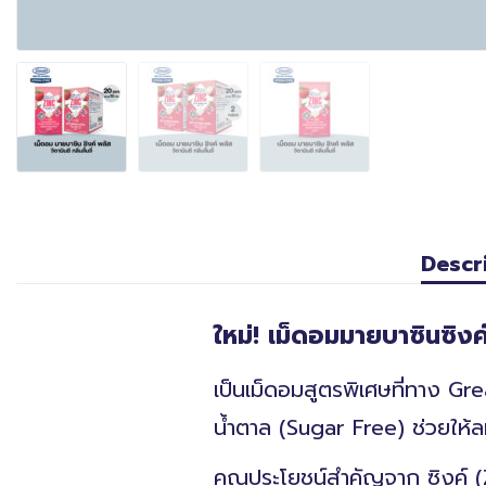
Descr
ใหม่! เม็ดอมมายบาซินซิงค์พ
เป็นเม็ดอมสูตรพิเศษที่ทาง Gr
น้ำตาล (Sugar Free) ช่วยให้
คุณประโยชน์สำคัญจาก ซิงค์ (Z