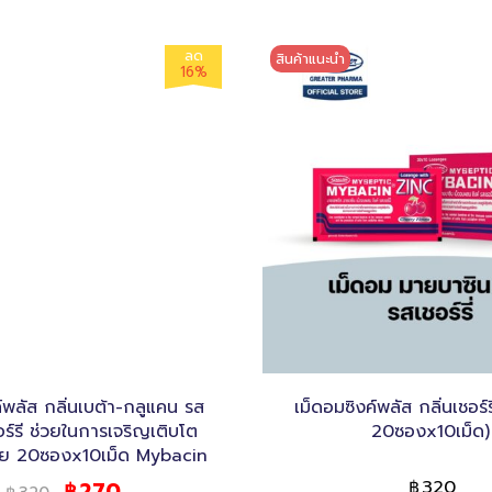
ลด
สินค้าแนะนำ
16%
์พลัส กลิ่นเบต้า-กลูแคน รส
เม็ดอมซิงค์พลัส กลิ่นเชอร์ร
ร์รี ช่วยในการเจริญเติบโต
20ซองx10เม็ด)
าย 20ซองx10เม็ด Mybacin
320
270
฿
฿