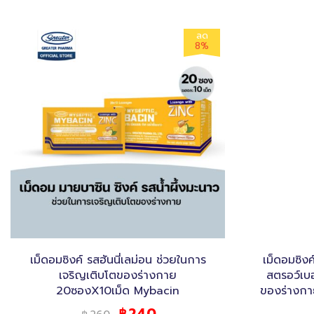
ลด
8%
เม็ดอมซิงค์ รสฮันนี่เลม่อน ช่วยในการ
เม็ดอมซิงค
เจริญเติบโตของร่างกาย
สตรอว์เบอ
20ซองX10เม็ด Mybacin
ของร่างก
240
฿