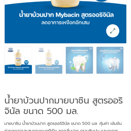
น้ำยาบ้วนปากมายบาซิน สูตรออริ
จินัล ขนาด 500 มล.
มายบาซิน น้ำยาบ้วนปาก สูตรออริจินัล ขนาด 500 มล. คุ้มค่า เข้มข้น
ช่วยลดการสะสมของแบคทีเรีย ลดกลิ่นปาก คราบหินปูน และอาการ