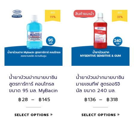
ลด
ลด
สินค้าแนะนำ
19%
33%
น้ำยาบ้วนปากมายบาซิน
น้ำยาบ้วนปากมายบาซิน
สูตรทาร์ทาร์ คอนโทรล
มายเซนทีฟ สูตรออริจิ
ขนาด 95 มล. MyBacin
นัล ขนาด 240 มล.
28
–
145
136
–
318
฿
฿
฿
฿
SELECT OPTIONS
SELECT OPTIONS