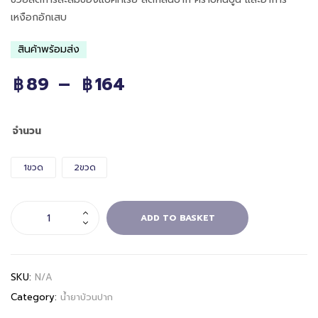
เหงือกอักเสบ
สินค้าพร้อมส่ง
89
–
164
฿
฿
จำนวน
1ขวด
2ขวด
ADD TO BASKET
SKU:
N/A
Category:
น้ำยาบ้วนปาก