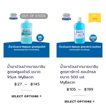
ลด
OUT OF STOCK
12%
น้ำยาบ้วนปากมายบาซิน
น้ำยาบ้วนปากมายบาซิน
สูตรฟลูออไรด์ ขนาด
สูตรทาร์ทาร์ คอนโทรล
95มล. MyBacin
ขนาด 500 มล.
MyBacin
27
–
145
฿
฿
105
–
199
฿
฿
SELECT OPTIONS
SELECT OPTIONS