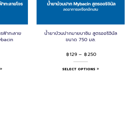
ตรฟ้าทะลาย
น้ำยาบ้วนปากมายบาซิน สูตรออริจินัล
ybacin
ขนาด 750 มล.
129
–
250
฿
฿
SELECT OPTIONS