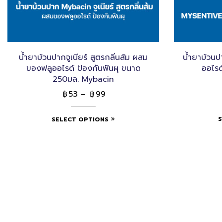
น้ำยาบ้วนปากจูเนียร์ สูตรกลิ่นส้ม ผสม
น้ำยาบ้วนป
ของฟลูออไรด์ ป้องกันฟันผุ ขนาด
ออไรด
250มล. Mybacin
53
–
99
฿
฿
SELECT OPTIONS