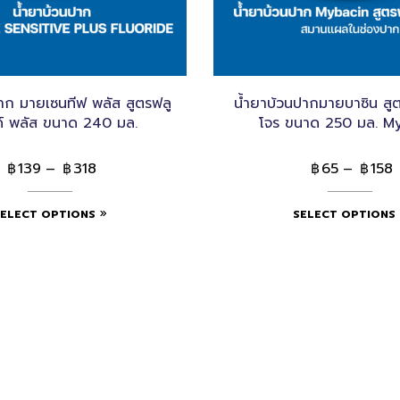
าก มายเซนทีฟ พลัส สูตรฟลู
น้ำยาบ้วนปากมายบาซิน สู
์ พลัส ขนาด 240 มล.
โจร ขนาด 250 มล. M
139
–
318
65
–
158
฿
฿
฿
฿
SELECT OPTIONS
SELECT OPTIONS