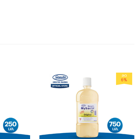
ลด
6%