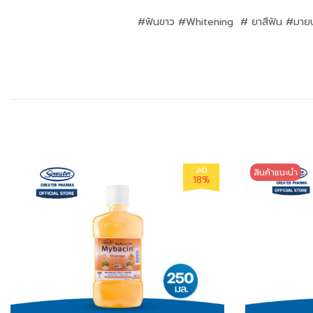
#ฟันขาว #Whitening # ยาสีฟัน #มายบ
ลด
สินค้าแนะนำ
18%