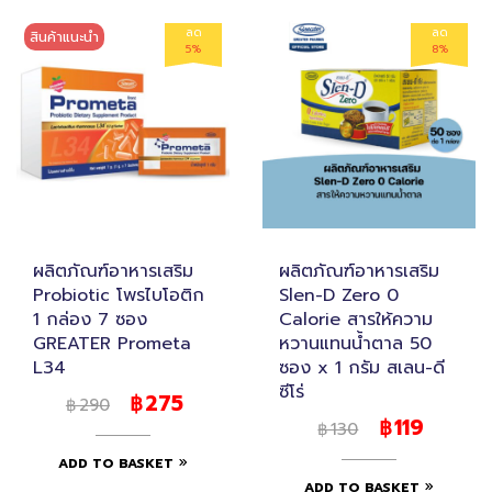
ลด
ลด
สินค้าแนะนำ
5%
8%
ผลิตภัณฑ์อาหารเสริม
ผลิตภัณฑ์อาหารเสริม
Probiotic โพรไบโอติก
Slen-D Zero 0
1 กล่อง 7 ซอง
Calorie สารให้ความ
GREATER Prometa
หวานแทนน้ำตาล 50
L34
ซอง x 1 กรัม สเลน-ดี
ซีโร่
275
฿
290
฿
119
฿
130
฿
ADD TO BASKET
ADD TO BASKET