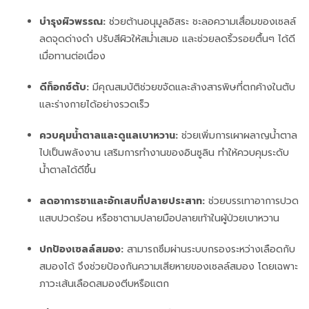
บำรุงผิวพรรณ:
ช่วยต้านอนุมูลอิสระ ชะลอความเสื่อมของเซลล์
ลดจุดด่างดำ ปรับสีผิวให้สม่ำเสมอ และช่วยลดริ้วรอยตื้นๆ ได้ดี
เมื่อทานต่อเนื่อง
ดีท็อกซ์ตับ:
มีคุณสมบัติช่วยขจัดและล้างสารพิษที่ตกค้างในตับ
และร่างกายได้อย่างรวดเร็ว
ควบคุมน้ำตาลและดูแลเบาหวาน:
ช่วยเพิ่มการเผาผลาญน้ำตาล
ไปเป็นพลังงาน เสริมการทำงานของอินซูลิน ทำให้ควบคุมระดับ
น้ำตาลได้ดีขึ้น
ลดอาการชาและอักเสบที่ปลายประสาท:
ช่วยบรรเทาอาการปวด
แสบปวดร้อน หรือชาตามปลายมือปลายเท้าในผู้ป่วยเบาหวาน
ปกป้องเซลล์สมอง:
สามารถซึมผ่านระบบกรองระหว่างเลือดกับ
สมองได้ จึงช่วยป้องกันความเสียหายของเซลล์สมอง โดยเฉพาะ
ภาวะเส้นเลือดสมองตีบหรือแตก